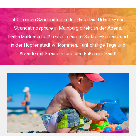
500 Tonnen Sand mitten in der Hallertau! Urlaubs- und
Strandatmosphäre in Mainburg direkt an der Abens.
HallertauBeach heißt euch in eurem Südsee-Ferienresort
in der Hopfenstadt willkommen. Fünf chillige Tage und
Abende mit Freunden und den Füßen im Sand!